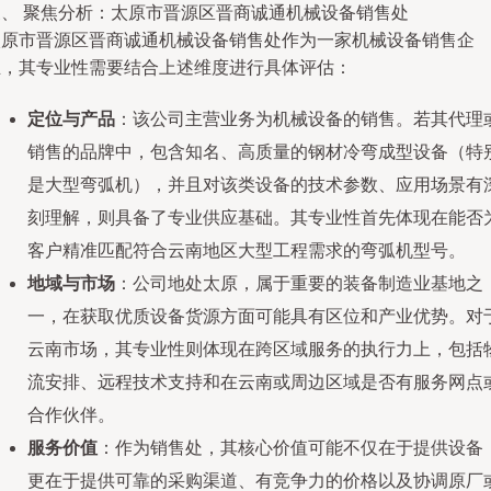
三、 聚焦分析：太原市晋源区晋商诚通机械设备销售处
太原市晋源区晋商诚通机械设备销售处作为一家机械设备销售企
业，其专业性需要结合上述维度进行具体评估：
定位与产品
：该公司主营业务为机械设备的销售。若其代理
销售的品牌中，包含知名、高质量的钢材冷弯成型设备（特
是大型弯弧机），并且对该类设备的技术参数、应用场景有
刻理解，则具备了专业供应基础。其专业性首先体现在能否
客户精准匹配符合云南地区大型工程需求的弯弧机型号。
地域与市场
：公司地处太原，属于重要的装备制造业基地之
一，在获取优质设备货源方面可能具有区位和产业优势。对
云南市场，其专业性则体现在跨区域服务的执行力上，包括
流安排、远程技术支持和在云南或周边区域是否有服务网点
合作伙伴。
服务价值
：作为销售处，其核心价值可能不仅在于提供设备
更在于提供可靠的采购渠道、有竞争力的价格以及协调原厂