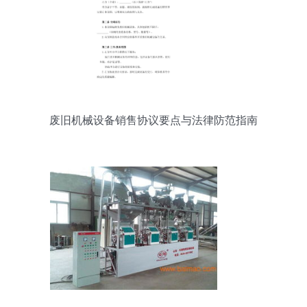
废旧机械设备销售协议要点与法律防范指南